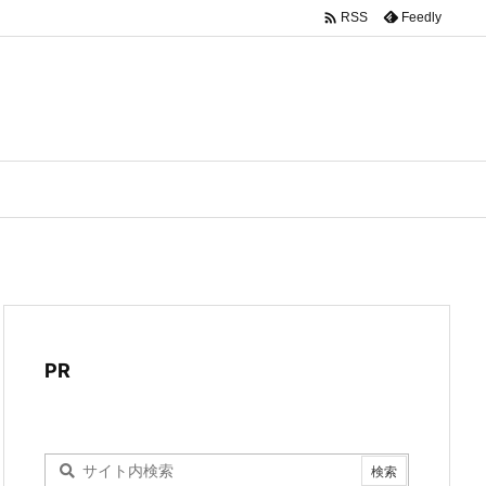

Feedly
RSS
PR