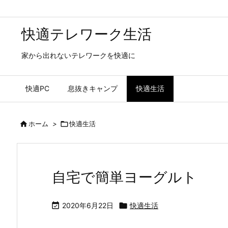
快適テレワーク生活
家から出れないテレワークを快適に
快適PC
息抜きキャンプ
快適生活

ホーム
>

快適生活
自宅で簡単ヨーグルト

2020年6月22日

快適生活